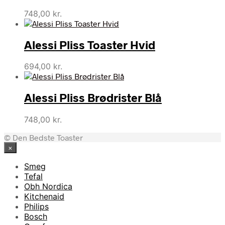
748,00
kr.
Alessi Pliss Toaster Hvid
694,00
kr.
Alessi Pliss Brødrister Blå
748,00
kr.
© Den Bedste Toaster
×
Smeg
Tefal
Obh Nordica
Kitchenaid
Philips
Bosch