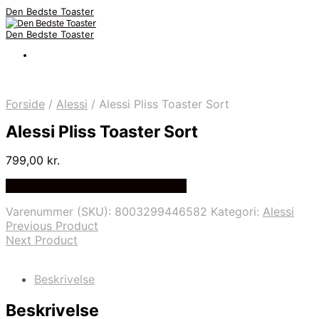
Den Bedste Toaster
Den Bedste Toaster
Forside
/
Alessi
/
Alessi Pliss Toaster Sort
Alessi Pliss Toaster Sort
799,00
kr.
Bedste Pris Fundet på Price Index
Varenummer (SKU):
8003299446582
Kategori:
Alessi
Previous Product
Next Product
Beskrivelse
Beskrivelse