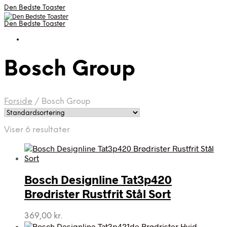
Den Bedste Toaster
Den Bedste Toaster
Bosch Group
Forside
/
Bosch Group
Viser 6 resultater
Bosch Designline Tat3p420
Brødrister Rustfrit Stål Sort
369,00
kr.