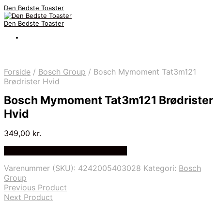
Den Bedste Toaster
Den Bedste Toaster
Forside
/
Bosch Group
/
Bosch Mymoment Tat3m121
Brødrister Hvid
Bosch Mymoment Tat3m121 Brødrister
Hvid
349,00
kr.
Bedste Pris Fundet på Price Index
Varenummer (SKU):
4242005403028
Kategori:
Bosch
Group
Previous Product
Next Product