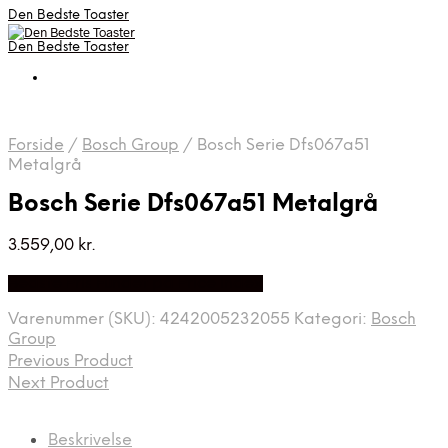
Den Bedste Toaster
Den Bedste Toaster
Forside
/
Bosch Group
/
Bosch Serie Dfs067a51
Metalgrå
Bosch Serie Dfs067a51 Metalgrå
3.559,00
kr.
Bedste Pris Fundet på Price Index
Varenummer (SKU):
4242005232055
Kategori:
Bosch
Group
Previous Product
Next Product
Beskrivelse