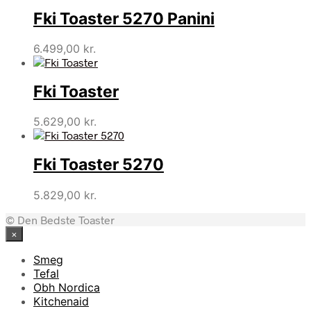
Fki Toaster 5270 Panini
6.499,00
kr.
Fki Toaster
5.629,00
kr.
Fki Toaster 5270
5.829,00
kr.
© Den Bedste Toaster
×
Smeg
Tefal
Obh Nordica
Kitchenaid