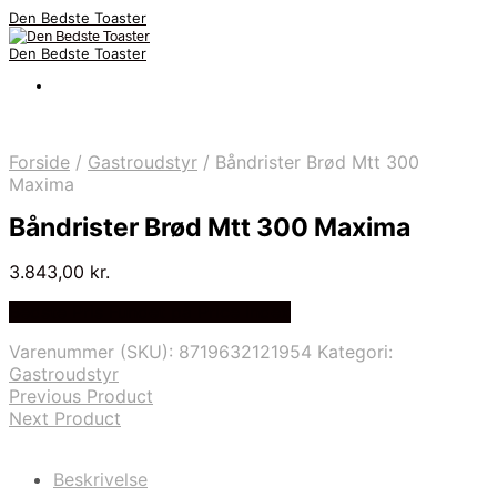
Den Bedste Toaster
Den Bedste Toaster
Forside
/
Gastroudstyr
/
Båndrister Brød Mtt 300
Maxima
Båndrister Brød Mtt 300 Maxima
3.843,00
kr.
Bedste Pris Fundet på Price Index
Varenummer (SKU):
8719632121954
Kategori:
Gastroudstyr
Previous Product
Next Product
Beskrivelse