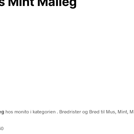
s Mint Maileg
eg
hos monito i kategorien
. Brødrister og Brød til Mus, Mint, 
60