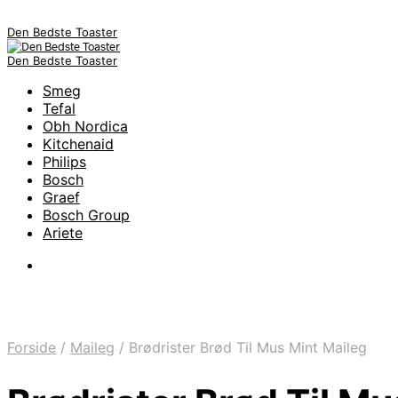
Den Bedste Toaster
Den Bedste Toaster
Smeg
Tefal
Obh Nordica
Kitchenaid
Philips
Bosch
Graef
Bosch Group
Ariete
Forside
/
Maileg
/
Brødrister Brød Til Mus Mint Maileg