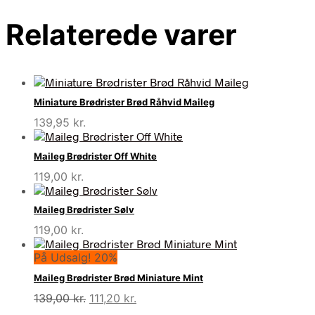
Relaterede varer
Miniature Brødrister Brød Råhvid Maileg
139,95
kr.
Maileg Brødrister Off White
119,00
kr.
Maileg Brødrister Sølv
119,00
kr.
På Udsalg! 20%
Maileg Brødrister Brød Miniature Mint
Den
Den
139,00
kr.
111,20
kr.
oprindelige
aktuelle