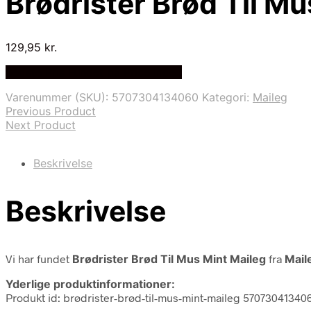
Brødrister Brød Til Mu
129,95
kr.
Bedste Pris Fundet på Price Index
Varenummer (SKU):
5707304134060
Kategori:
Maileg
Previous Product
Next Product
Beskrivelse
Beskrivelse
Vi har fundet
Brødrister Brød Til Mus Mint Maileg
fra
Mail
Yderlige produktinformationer:
Produkt id: brødrister-brød-til-mus-mint-maileg 57073041340