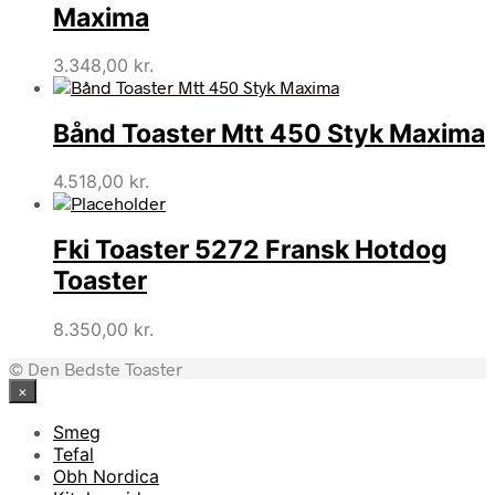
Maxima
3.348,00
kr.
Bånd Toaster Mtt 450 Styk Maxima
4.518,00
kr.
Fki Toaster 5272 Fransk Hotdog
Toaster
8.350,00
kr.
© Den Bedste Toaster
×
Smeg
Tefal
Obh Nordica