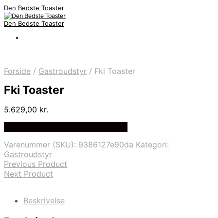
Den Bedste Toaster
Den Bedste Toaster
Forside
/
Gastroudstyr
/
Fki Toaster
Fki Toaster
5.629,00
kr.
Bedste Pris Fundet på Price Index
Varenummer (SKU):
9386127e90da
Kategori:
Gastroudstyr
Previous Product
Next Product
Beskrivelse