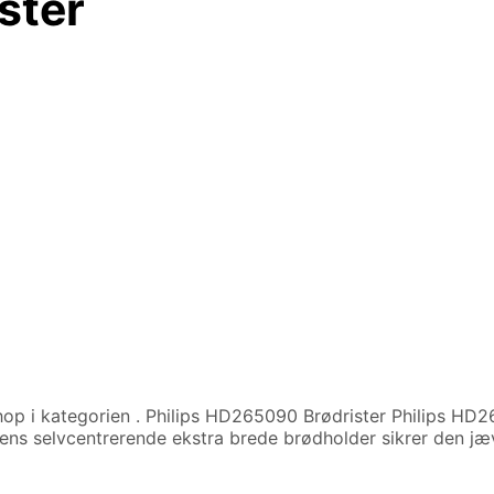
ster
op i kategorien
. Philips HD265090 Brødrister Philips HD2
 dens selvcentrerende ekstra brede brødholder sikrer den jæ