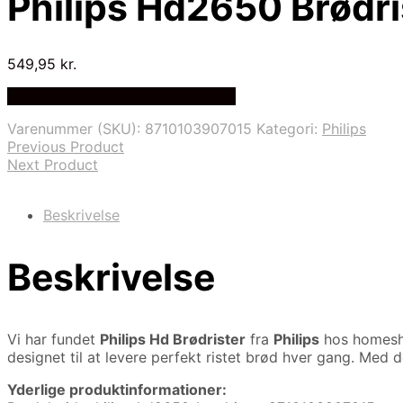
Philips Hd2650 Brødri
549,95
kr.
Bedste Pris Fundet på Price Index
Varenummer (SKU):
8710103907015
Kategori:
Philips
Previous Product
Next Product
Beskrivelse
Beskrivelse
Vi har fundet
Philips Hd Brødrister
fra
Philips
hos homesh
designet til at levere perfekt ristet brød hver gang. Med
Yderlige produktinformationer: