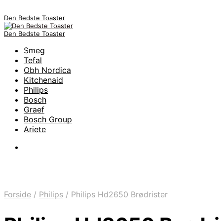
Den Bedste Toaster
Den Bedste Toaster
Smeg
Tefal
Obh Nordica
Kitchenaid
Philips
Bosch
Graef
Bosch Group
Ariete
Forside
/
Philips
/
Philips Hd2650 Brødrister