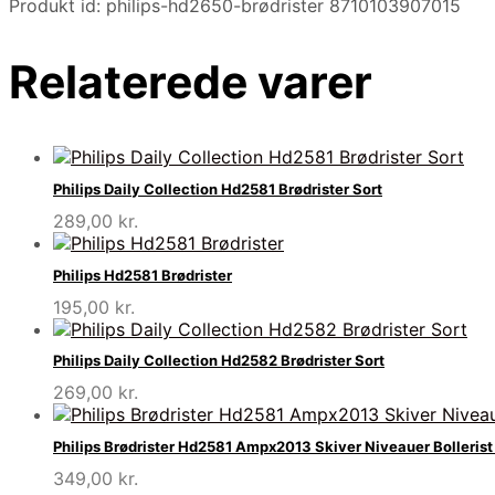
Produkt id: philips-hd2650-brødrister 8710103907015
Relaterede varer
Philips Daily Collection Hd2581 Brødrister Sort
289,00
kr.
Philips Hd2581 Brødrister
195,00
kr.
Philips Daily Collection Hd2582 Brødrister Sort
269,00
kr.
Philips Brødrister Hd2581 Ampx2013 Skiver Niveauer Bollerist
349,00
kr.