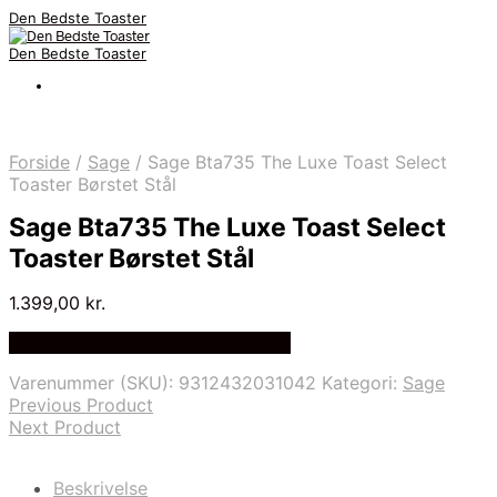
Den Bedste Toaster
Den Bedste Toaster
Forside
/
Sage
/
Sage Bta735 The Luxe Toast Select
Toaster Børstet Stål
Sage Bta735 The Luxe Toast Select
Toaster Børstet Stål
1.399,00
kr.
Bedste Pris Fundet på Price Index
Varenummer (SKU):
9312432031042
Kategori:
Sage
Previous Product
Next Product
Beskrivelse