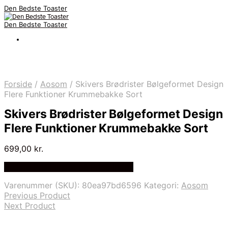
Den Bedste Toaster
Den Bedste Toaster
Forside
/
Aosom
/
Skivers Brødrister Bølgeformet Design
Flere Funktioner Krummebakke Sort
Skivers Brødrister Bølgeformet Design
Flere Funktioner Krummebakke Sort
699,00
kr.
Bedste Pris Fundet på Price Index
Varenummer (SKU):
80ea97bd6596
Kategori:
Aosom
Previous Product
Next Product