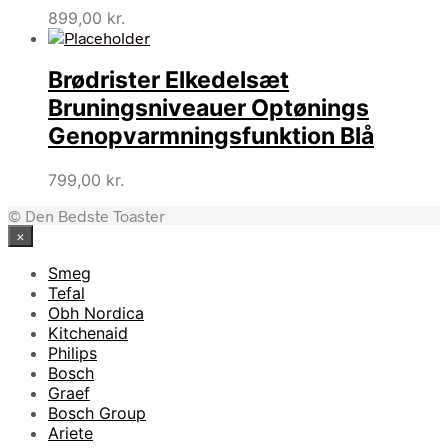
899,00
kr.
Brødrister Elkedelsæt
Bruningsniveauer Optønings
Genopvarmningsfunktion Blå
799,00
kr.
© Den Bedste Toaster
×
Smeg
Tefal
Obh Nordica
Kitchenaid
Philips
Bosch
Graef
Bosch Group
Ariete