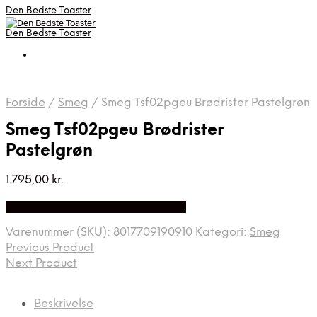
Den Bedste Toaster
Den Bedste Toaster
Forside
/
Smeg
/
Smeg Tsf02pgeu Brødrister Pastelgrøn
Smeg Tsf02pgeu Brødrister
Pastelgrøn
1.795,00
kr.
Bedste Pris Fundet på Price Index
Varenummer (SKU):
8017709190910
Kategori:
Smeg
Previous Product
Next Product
Beskrivelse