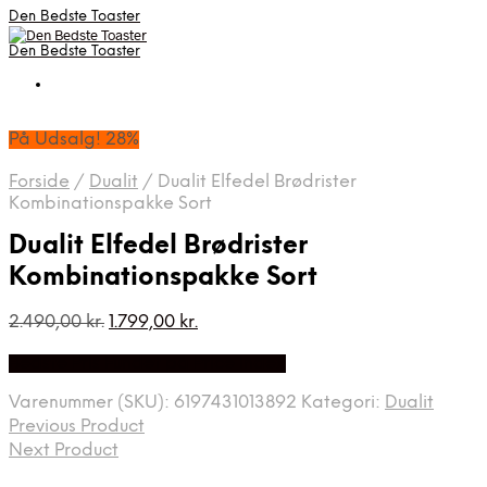
Den Bedste Toaster
Den Bedste Toaster
På Udsalg! 28%
Forside
/
Dualit
/
Dualit Elfedel Brødrister
Kombinationspakke Sort
Dualit Elfedel Brødrister
Kombinationspakke Sort
Den
Den
2.490,00
kr.
1.799,00
kr.
oprindelige
aktuelle
Bedste Pris Fundet på Price Index
pris
pris
var:
er:
Varenummer (SKU):
6197431013892
Kategori:
Dualit
2.490,00 kr..
1.799,00 kr..
Previous Product
Next Product