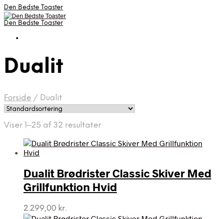
Den Bedste Toaster
Den Bedste Toaster
Dualit
Forside
/
Dualit
Viser 1–25 af 32 resultater
Dualit Brødrister Classic Skiver Med
Grillfunktion Hvid
2.299,00
kr.