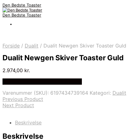
Den Bedste Toaster
Den Bedste Toaster
Forside
/
Dualit
/
Dualit Newgen Skiver Toaster Guld
Dualit Newgen Skiver Toaster Guld
2.974,00
kr.
Bedste Pris Fundet på Price Index
Varenummer (SKU):
6197434739164
Kategori:
Dualit
Previous Product
Next Product
Beskrivelse
Beskrivelse