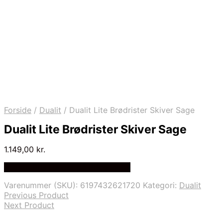
Forside
/
Dualit
/
Dualit Lite Brødrister Skiver Sage
Dualit Lite Brødrister Skiver Sage
1.149,00
kr.
Bedste Pris Fundet på Price Index
Varenummer (SKU):
6197432621720
Kategori:
Dualit
Previous Product
Next Product