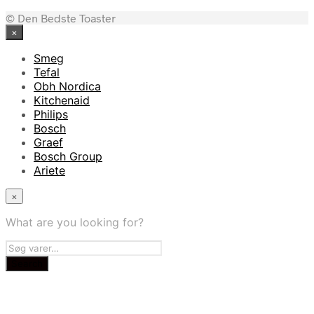
© Den Bedste Toaster
×
Smeg
Tefal
Obh Nordica
Kitchenaid
Philips
Bosch
Graef
Bosch Group
Ariete
×
What are you looking for?