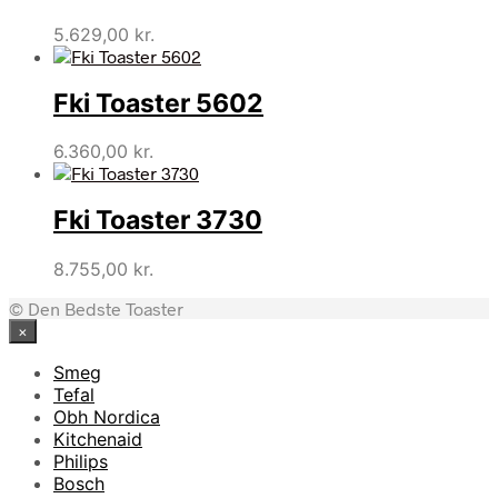
5.629,00
kr.
Fki Toaster 5602
6.360,00
kr.
Fki Toaster 3730
8.755,00
kr.
© Den Bedste Toaster
×
Smeg
Tefal
Obh Nordica
Kitchenaid
Philips
Bosch