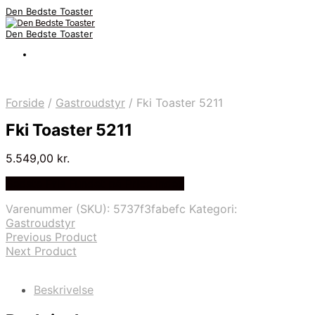
Den Bedste Toaster
Den Bedste Toaster
Forside
/
Gastroudstyr
/
Fki Toaster 5211
Fki Toaster 5211
5.549,00
kr.
Bedste Pris Fundet på Price Index
Varenummer (SKU):
5737f3fabefc
Kategori:
Gastroudstyr
Previous Product
Next Product
Beskrivelse