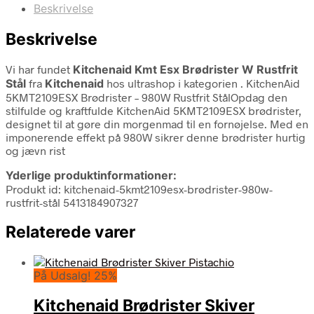
Beskrivelse
Beskrivelse
Vi har fundet
Kitchenaid Kmt Esx Brødrister W Rustfrit
Stål
fra
Kitchenaid
hos ultrashop i kategorien
. KitchenAid
5KMT2109ESX Brødrister – 980W Rustfrit StålOpdag den
stilfulde og kraftfulde KitchenAid 5KMT2109ESX brødrister,
designet til at gøre din morgenmad til en fornøjelse. Med en
imponerende effekt på 980W sikrer denne brødrister hurtig
og jævn rist
Yderlige produktinformationer:
Produkt id: kitchenaid-5kmt2109esx-brødrister-980w-
rustfrit-stål 5413184907327
Relaterede varer
På Udsalg! 25%
Kitchenaid Brødrister Skiver