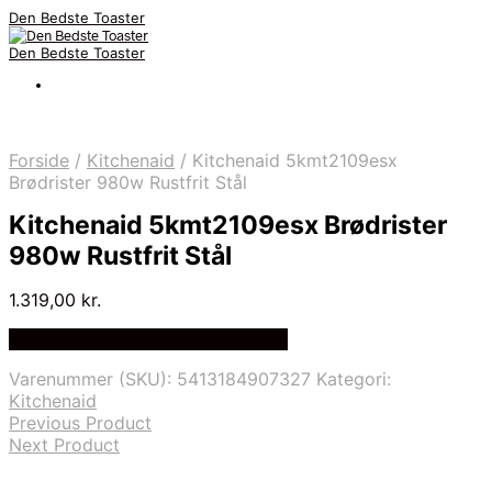
Den Bedste Toaster
Den Bedste Toaster
Forside
/
Kitchenaid
/
Kitchenaid 5kmt2109esx
Brødrister 980w Rustfrit Stål
Kitchenaid 5kmt2109esx Brødrister
980w Rustfrit Stål
1.319,00
kr.
Bedste Pris Fundet på Price Index
Varenummer (SKU):
5413184907327
Kategori:
Kitchenaid
Previous Product
Next Product