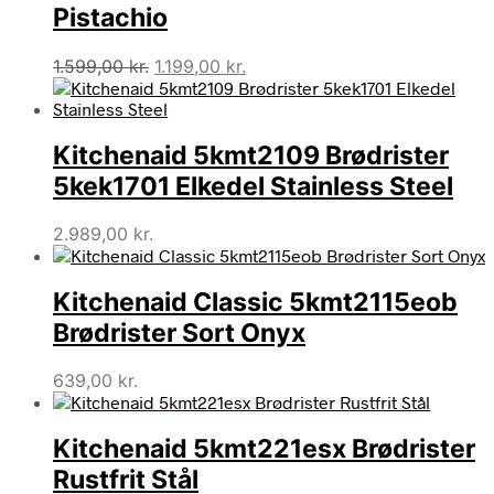
Pistachio
Den
Den
1.599,00
kr.
1.199,00
kr.
oprindelige
aktuelle
pris
pris
var:
er:
Kitchenaid 5kmt2109 Brødrister
1.599,00 kr..
1.199,00 kr..
5kek1701 Elkedel Stainless Steel
2.989,00
kr.
Kitchenaid Classic 5kmt2115eob
Brødrister Sort Onyx
639,00
kr.
Kitchenaid 5kmt221esx Brødrister
Rustfrit Stål