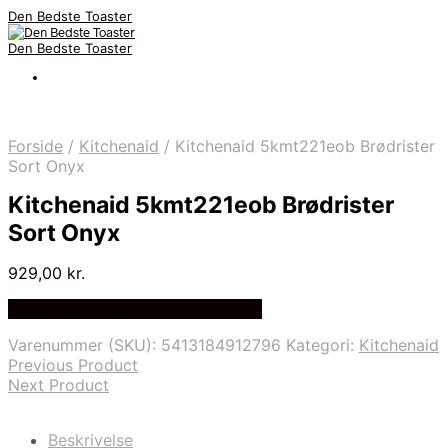
Den Bedste Toaster
Den Bedste Toaster
Forside
/
Kitchenaid
/
Kitchenaid 5kmt221eob Brødrister
Sort Onyx
Kitchenaid 5kmt221eob Brødrister
Sort Onyx
929,00
kr.
Bedste Pris Fundet på Price Index
Varenummer (SKU):
5413184912796
Kategori:
Kitchenaid
Previous Product
Next Product
Beskrivelse