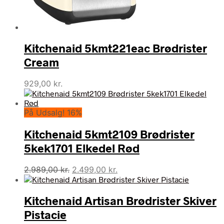
Kitchenaid 5kmt221eac Brødrister
Cream
929,00
kr.
På Udsalg! 16%
Kitchenaid 5kmt2109 Brødrister
5kek1701 Elkedel Rød
Den
Den
2.989,00
kr.
2.499,00
kr.
oprindelige
aktuelle
pris
pris
Kitchenaid Artisan Brødrister Skiver
var:
er:
2.989,00 kr..
2.499,00 kr..
Pistacie