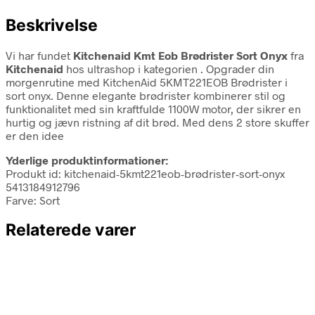
Beskrivelse
Vi har fundet
Kitchenaid Kmt Eob Brødrister Sort Onyx
fra
Kitchenaid
hos ultrashop i kategorien
. Opgrader din
morgenrutine med KitchenAid 5KMT221EOB Brødrister i
sort onyx. Denne elegante brødrister kombinerer stil og
funktionalitet med sin kraftfulde 1100W motor, der sikrer en
hurtig og jævn ristning af dit brød. Med dens 2 store skuffer
er den idee
Yderlige produktinformationer:
Produkt id: kitchenaid-5kmt221eob-brødrister-sort-onyx
5413184912796
Farve: Sort
Relaterede varer