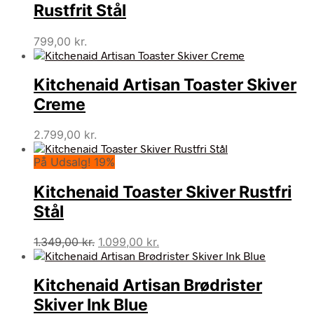
Rustfrit Stål
799,00
kr.
Kitchenaid Artisan Toaster Skiver
Creme
2.799,00
kr.
På Udsalg! 19%
Kitchenaid Toaster Skiver Rustfri
Stål
Den
Den
1.349,00
kr.
1.099,00
kr.
oprindelige
aktuelle
pris
pris
Kitchenaid Artisan Brødrister
var:
er:
1.349,00 kr..
1.099,00 kr..
Skiver Ink Blue