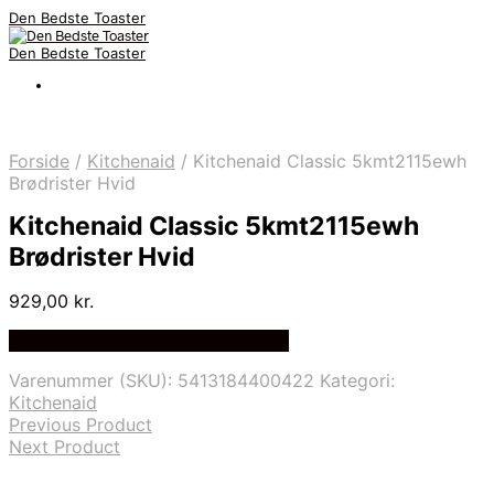
Den Bedste Toaster
Den Bedste Toaster
Forside
/
Kitchenaid
/
Kitchenaid Classic 5kmt2115ewh
Brødrister Hvid
Kitchenaid Classic 5kmt2115ewh
Brødrister Hvid
929,00
kr.
Bedste Pris Fundet på Price Index
Varenummer (SKU):
5413184400422
Kategori:
Kitchenaid
Previous Product
Next Product