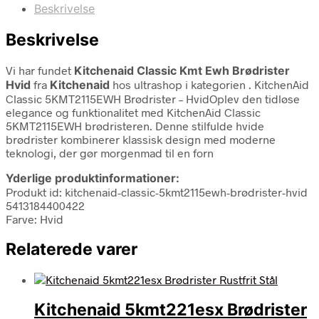
Beskrivelse
Beskrivelse
Vi har fundet
Kitchenaid Classic Kmt Ewh Brødrister
Hvid
fra
Kitchenaid
hos ultrashop i kategorien
. KitchenAid
Classic 5KMT2115EWH Brødrister – HvidOplev den tidløse
elegance og funktionalitet med KitchenAid Classic
5KMT2115EWH brødristeren. Denne stilfulde hvide
brødrister kombinerer klassisk design med moderne
teknologi, der gør morgenmad til en forn
Yderlige produktinformationer:
Produkt id: kitchenaid-classic-5kmt2115ewh-brødrister-hvid
5413184400422
Farve: Hvid
Relaterede varer
Kitchenaid 5kmt221esx Brødrister