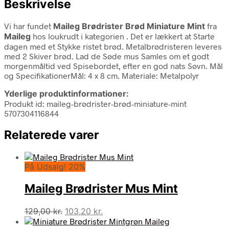
Beskrivelse
Vi har fundet
Maileg Brødrister Brød Miniature Mint
fra
Maileg
hos loukrudt i kategorien
. Det er lækkert at Starte
dagen med et Stykke ristet brød. Metalbrødristeren leveres
med 2 Skiver brød. Lad de Søde mus Samles om et godt
morgenmåltid ved Spisebordet, efter en god nats Søvn. Mål
og SpecifikationerMål: 4 x 8 cm. Materiale: Metalpolyr
Yderlige produktinformationer:
Produkt id: maileg-brødrister-brød-miniature-mint
5707304116844
Relaterede varer
På Udsalg! 20%
Maileg Brødrister Mus Mint
Den
Den
129,00
kr.
103,20
kr.
oprindelige
aktuelle