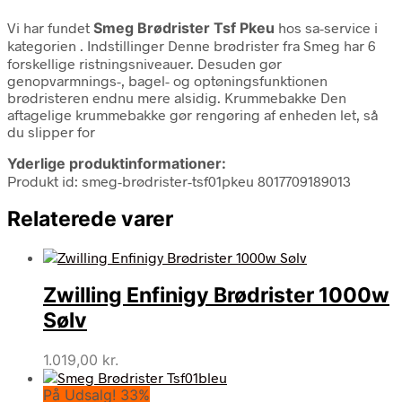
Vi har fundet
Smeg Brødrister Tsf Pkeu
hos sa-service i
kategorien
. Indstillinger Denne brødrister fra Smeg har 6
forskellige ristningsniveauer. Desuden gør
genopvarmnings-, bagel- og optøningsfunktionen
brødristeren endnu mere alsidig. Krummebakke Den
aftagelige krummebakke gør rengøring af enheden let, så
du slipper for
Yderlige produktinformationer:
Produkt id: smeg-brødrister-tsf01pkeu 8017709189013
Relaterede varer
Zwilling Enfinigy Brødrister 1000w
Sølv
1.019,00
kr.
På Udsalg! 33%