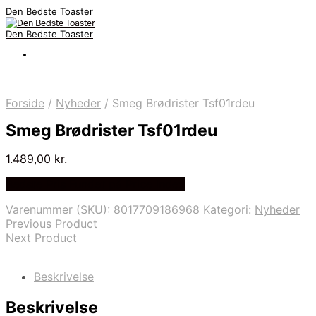
Den Bedste Toaster
Den Bedste Toaster
Forside
/
Nyheder
/
Smeg Brødrister Tsf01rdeu
Smeg Brødrister Tsf01rdeu
1.489,00
kr.
Bedste Pris Fundet på Price Index
Varenummer (SKU):
8017709186968
Kategori:
Nyheder
Previous Product
Next Product
Beskrivelse
Beskrivelse