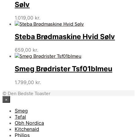
Sølv
1.019,00
kr.
Steba Brødmaskine Hvid Sølv
659,00
kr.
Smeg Brødrister Tsf01blmeu
1.799,00
kr.
© Den Bedste Toaster
×
Smeg
Tefal
Obh Nordica
Kitchenaid
Philips